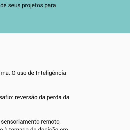
de seus projetos para
ma. O uso de Inteligência
safio: reversão da perda da
, sensoriamento remoto,
io à tomada de decisão em