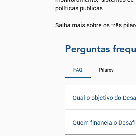
políticas públicas.
Saiba mais sobre os três pilar
Perguntas freq
FAQ
Pilares
Qual o objetivo do Desa
O Desafio IA, Natureza
Quem financia o Desaf
digitais, dentre elas a 
estufa, conservem a bi