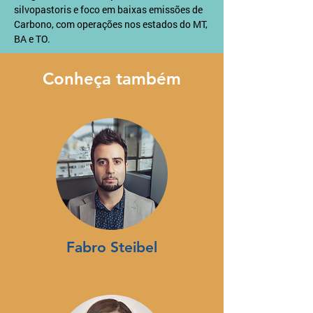
silvopastoris e foco em baixas emissões de 
Carbono, com operações nos estados do MT, 
BA e TO.
Conheça também
Fabro Steibel