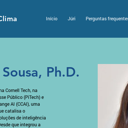
Clima
Início
Júri
Perguntas frequente
 Sousa, Ph.D.
a Cornell Tech, na 
sse Público (PiTech) e 
ange AI (CCAI), uma 
e catalisa o 
luções de inteligência 
Desde que integrou a 