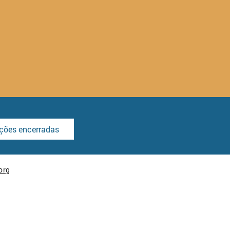
ições encerradas
org